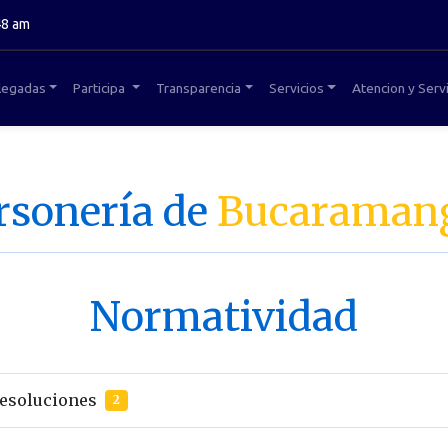
48 am
legadas
Participa
Transparencia
Servicios
Atencion y Servi
rsonería de
Bucaraman
Normatividad
Resoluciones
2