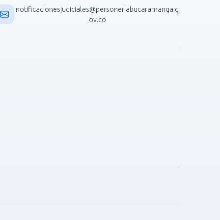
notificacionesjudiciales@personeriabucaramanga.g
ov.co