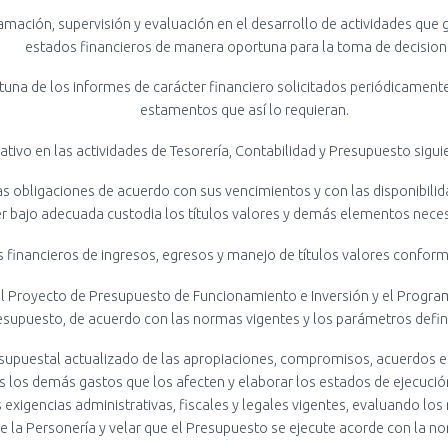
amación, supervisión y evaluación en el desarrollo de actividades que 
estados financieros de manera oportuna para la toma de decision
tuna de los informes de carácter financiero solicitados periódicamente
estamentos que así lo requieran.
ativo en las actividades de Tesorería, Contabilidad y Presupuesto sigui
las obligaciones de acuerdo con sus vencimientos y con las disponibili
 bajo adecuada custodia los títulos valores y demás elementos necesa
s financieros de ingresos, egresos y manejo de títulos valores conform
el Proyecto de Presupuesto de Funcionamiento e Inversión y el Program
resupuesto, de acuerdo con las normas vigentes y los parámetros defin
resupuestal actualizado de las apropiaciones, compromisos, acuerdos 
os los demás gastos que los afecten y elaborar los estados de ejecuci
 exigencias administrativas, fiscales y legales vigentes, evaluando los
e la Personería y velar que el Presupuesto se ejecute acorde con la no