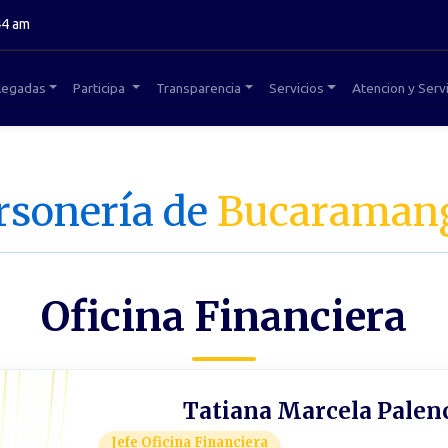
44 am
legadas
Participa
Transparencia
Servicios
Atencion y Servi
rsonería de
Bucaraman
Oficina Financiera
Tatiana Marcela Palen
Jefe Oficina Financiera