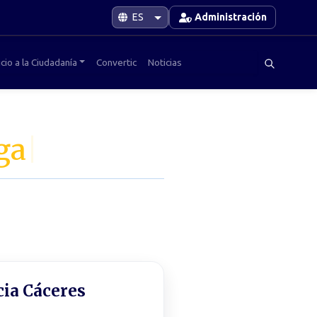
Administración
cio a la Ciudadanía
Convertic
Noticias
ga
|
cia Cáceres