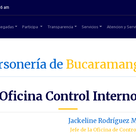
26 am
legadas
Participa
Transparencia
Servicios
Atencion y Servi
rsonería de
Bucaraman
Oficina Control Intern
Jackeline Rodríguez 
Jefe de la Oficina de Contr