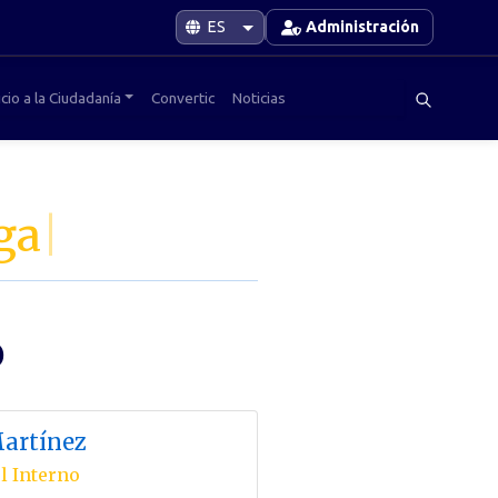
Administración
cio a la Ciudadanía
Convertic
Noticias
ga
|
o
Martínez
ol Interno