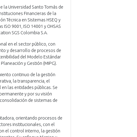
e la Universidad Santo Tomás de
nstituciones Financieras de la
ación Técnica en Sistemas HSEQ y
as ISO 9001, ISO 14001 y OHSAS
ication SGS Colombia S.A.
al en el sector público, con
ento y desarrollo de procesos de
tenibilidad del Modelo Estándar
 Planeación y Gestión (MIPG).
miento continuo de la gestión
ativa, la transparencia, el
 en las entidades públicas. Se
permanente y por su visión
 consolidación de sistemas de
tadora, orientando procesos de
tores institucionales, con el
 el control interno, la gestión