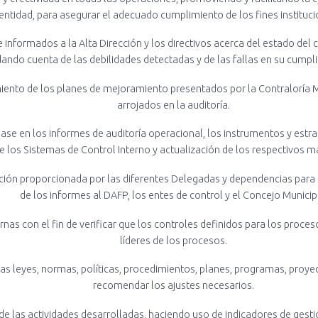
entidad, para asegurar el adecuado cumplimiento de los fines instituci
ormados a la Alta Dirección y los directivos acerca del estado del co
dando cuenta de las debilidades detectadas y de las fallas en su cumpl
imiento de los planes de mejoramiento presentados por la Contraloría 
arrojados en la auditoría.
ase en los informes de auditoría operacional, los instrumentos y estr
e los Sistemas de Control Interno y actualización de los respectivos m
rmación proporcionada por las diferentes Delegadas y dependencias para
de los informes al DAFP, los entes de control y el Concejo Municip
ernas con el fin de verificar que los controles definidos para los proce
líderes de los procesos.
las leyes, normas, políticas, procedimientos, planes, programas, proye
recomendar los ajustes necesarios.
de las actividades desarrolladas, haciendo uso de indicadores de gest